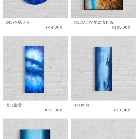
想いを馳せる
水はやがて地に流れる
¥44,000
¥385,000
月に叢雲
silent fall
¥121,000
¥33,000