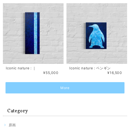
Iconic nature : ｜
Iconic nature : ペンギン
¥55,000
¥16,500
More
Category
原画