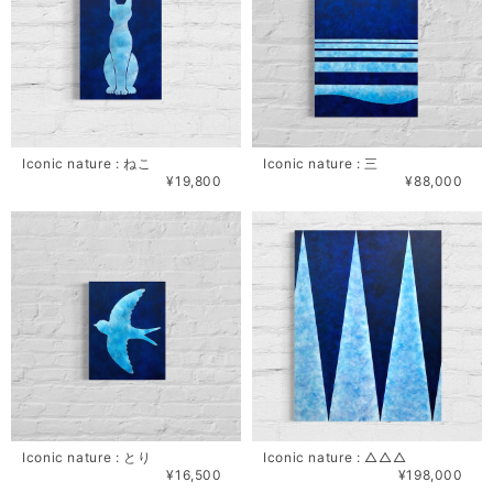
Iconic nature : ねこ
Iconic nature : 三
¥19,800
¥88,000
Iconic nature : とり
Iconic nature : △△△
¥16,500
¥198,000