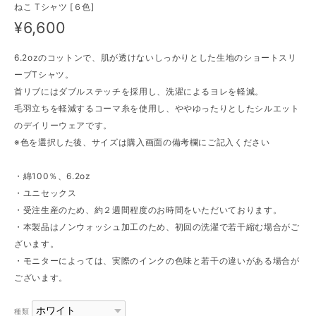
ねこ Tシャツ [６色]
¥6,600
6.2ozのコットンで、肌が透けないしっかりとした生地のショートスリ
ーブTシャツ。
首リブにはダブルステッチを採用し、洗濯によるヨレを軽減。
毛羽立ちを軽減するコーマ糸を使用し、ややゆったりとしたシルエット
のデイリーウェアです。
※色を選択した後、サイズは購入画面の備考欄にご記入ください
・綿100％、6.2oz
・ユニセックス
・受注生産のため、約２週間程度のお時間をいただいております。
・本製品はノンウォッシュ加工のため、初回の洗濯で若干縮む場合がご
ざいます。
・モニターによっては、実際のインクの色味と若干の違いがある場合が
ございます。
種類