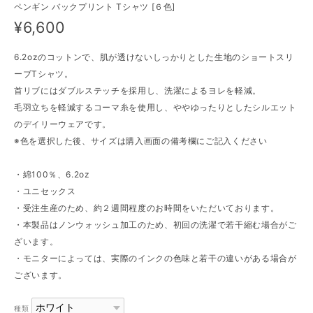
ペンギン バックプリント Tシャツ [６色]
¥6,600
6.2ozのコットンで、肌が透けないしっかりとした生地のショートスリ
ーブTシャツ。
首リブにはダブルステッチを採用し、洗濯によるヨレを軽減。
毛羽立ちを軽減するコーマ糸を使用し、ややゆったりとしたシルエット
のデイリーウェアです。
※色を選択した後、サイズは購入画面の備考欄にご記入ください
・綿100％、6.2oz
・ユニセックス
・受注生産のため、約２週間程度のお時間をいただいております。
・本製品はノンウォッシュ加工のため、初回の洗濯で若干縮む場合がご
ざいます。
・モニターによっては、実際のインクの色味と若干の違いがある場合が
ございます。
種類