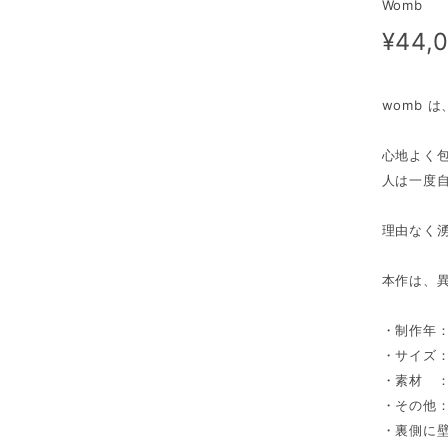
Womb
¥44,
womb 
心地よく
人は一度
理由なく
本作は、
・制作年：
・サイズ：(
・素材 
・その他
・裏側に