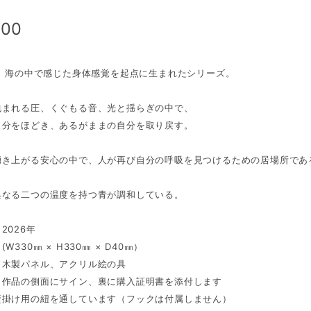
000
は、海の中で感じた身体感覚を起点に生まれたシリーズ。
包まれる圧、くぐもる音、光と揺らぎの中で、
自分をほどき、あるがままの自分を取り戻す。
湧き上がる安心の中で、人が再び自分の呼吸を見つけるための居場所であ
異なる二つの温度を持つ青が調和している。
2026年
W330㎜ × H330㎜ × D40㎜）
：木製パネル、アクリル絵の具
：作品の側面にサイン、裏に購入証明書を添付します
壁掛け用の紐を通しています（フックは付属しません）