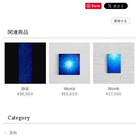
Save
通報する
関連商品
静寂
Womb
Womb
¥66,000
¥55,000
¥27,500
Category
原画