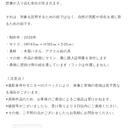
想像が入り込む余白が生まれます。
それは、対象を説明するための絵ではなく、自然の気配や存在を感じ取
るための絵です。
・制作年：2026年
・サイズ：(W140㎜ × H180㎜ × D20㎜）
・素材 ：木製パネル、アクリル絵の具
・その他：作品の側面にサイン、裏に購入証明書を添付します
・裏側に壁掛け用の紐を通しています（フックは付属しません）
《 注意点 》
※撮影条件やモニターのスペックにより、画像と実物の色味は若干異な
る場合がございます。
※原画作品のため、お客様のご都合によるご返品は受けかねます。
※破損等がございましたら、受け取りより３日以内にご連絡ください。
※その他、ご不明の点がございましたらお気軽にお問合せください。