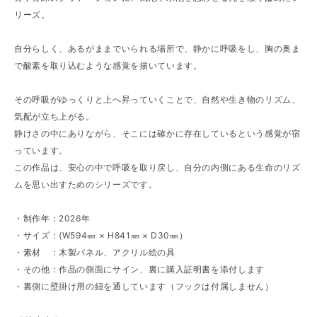
リーズ。
自分らしく、あるがままでいられる場所で、静かに呼吸をし、胸の奥ま
で酸素を取り込むような感覚を描いています。
その呼吸がゆっくりと上へ昇っていくことで、自然や生き物のリズム、
気配が立ち上がる。
静けさの中にありながら、そこには確かに存在しているという感覚が宿
っています。
この作品は、安心の中で呼吸を取り戻し、自分の内側にある生命のリズ
ムを思い出すためのシリーズです。
・制作年：2026年
・サイズ：(W594㎜ × H841㎜ × D30㎜）
・素材 ：木製パネル、アクリル絵の具
・その他：作品の側面にサイン、裏に購入証明書を添付します
・裏側に壁掛け用の紐を通しています（フックは付属しません）