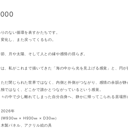
,000
わりのない循環を表すかたちです。
、変化し、また戻ってくるもの。
季節、月や太陽、そして人との縁や感情の揺らぎ。
では、私がこれまで描いてきた「海の中から光を見上げる感覚」と、円が
、ただ閉じられた世界ではなく、内側と外側がつながり、感情の余韻が静
孤独ではなく、どこかで誰かとつながっているという感覚。
日々の中で少し離れてしまった自分自身へ、静かに帰ってこられる居場所
2026年
W930㎜ × H930㎜ × D30㎜）
：木製パネル、アクリル絵の具