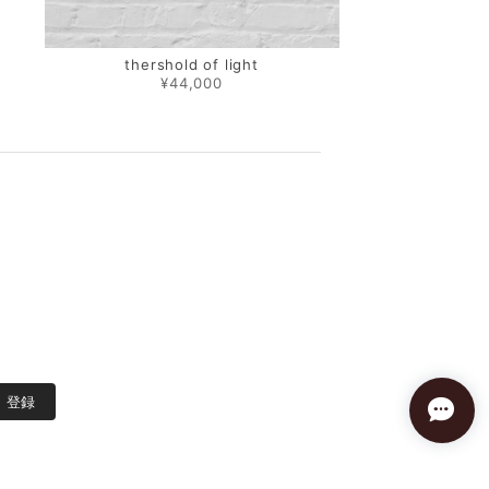
thershold of light
¥44,000
登録