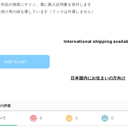
：作品の側面にサイン、裏に購入証明書を添付します
壁掛け用の紐を通しています（フックは付属しません）
International shipping availa
Add to cart
日本国内にお住まいの方向け
の評価
べて
6
0
0