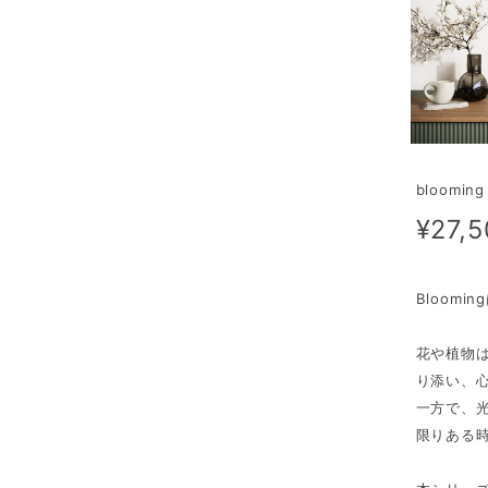
bloomin
¥27,
Bloom
花や植物
り添い、
一方で、
限りある