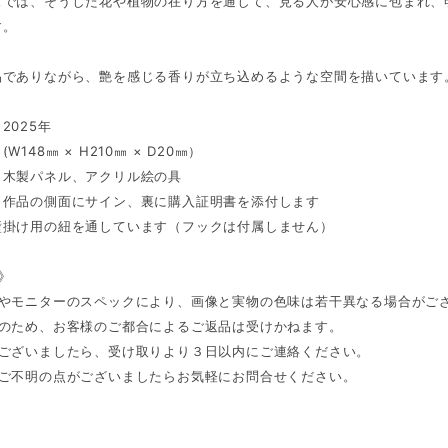
ズでは、そうした花や植物の在り方を通して、見る人が安心感に包まれ、
す。
品でありながら、艶を感じる香りが立ち込めるような空間を描いています
2025年
W148㎜ × H210㎜ × D20㎜）
：木製パネル、アクリル絵の具
：作品の側面にサイン、裏に購入証明書を添付します
壁掛け用の紐を通しています（フックは付属しません）
 》
件やモニターのスペックにより、画像と実物の色味は若干異なる場合がご
品のため、お客様のご都合によるご返品は受けかねます。
がございましたら、受け取りより３日以内にご連絡ください。
、ご不明の点がございましたらお気軽にお問合せください。