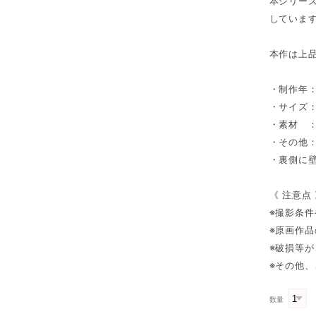
本シリー
していま
本作は上
・制作年：
・サイズ：(
・素材 
・その他
・裏側に
《 注意点
※撮影条
※原画作
※破損等
※その他
数量