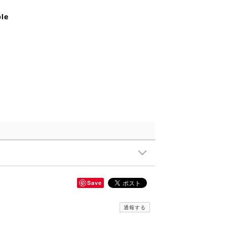
ble
Save
通報する