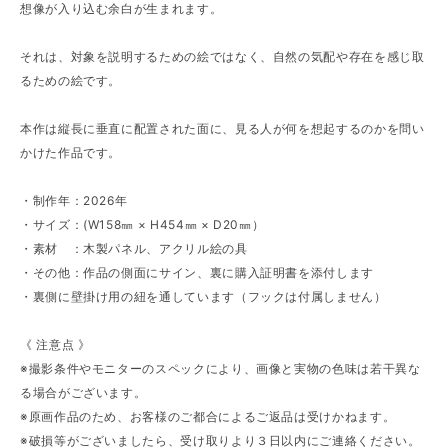
想像が入り込む余白が生まれます。
それは、対象を説明するための絵ではなく、自然の気配や存在を感じ取
るための絵です。
本作は縦長に垂直に配置された面に、見る人が何を想起するのかを問い
かけた作品です。
・制作年：2026年
・サイズ：(W158㎜ × H454㎜ × D20㎜）
・素材 ：木製パネル、アクリル絵の具
・その他：作品の側面にサイン、裏に購入証明書を添付します
・裏側に壁掛け用の紐を通しています（フックは付属しません）
《 注意点 》
※撮影条件やモニターのスペックにより、画像と実物の色味は若干異な
る場合がございます。
※原画作品のため、お客様のご都合によるご返品は受けかねます。
※破損等がございましたら、受け取りより３日以内にご連絡ください。