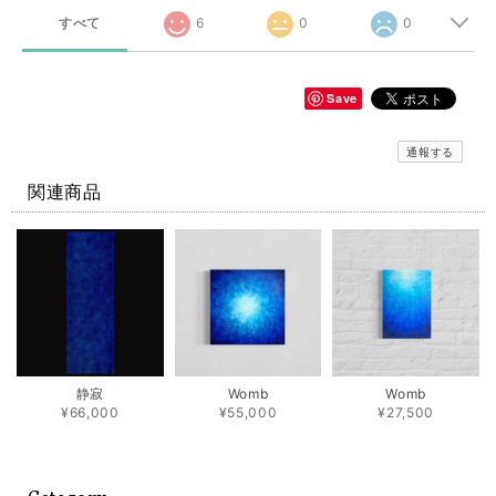
すべて
6
0
0
Save
通報する
関連商品
静寂
Womb
Womb
¥66,000
¥55,000
¥27,500