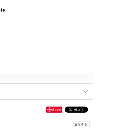
ble
Save
通報する