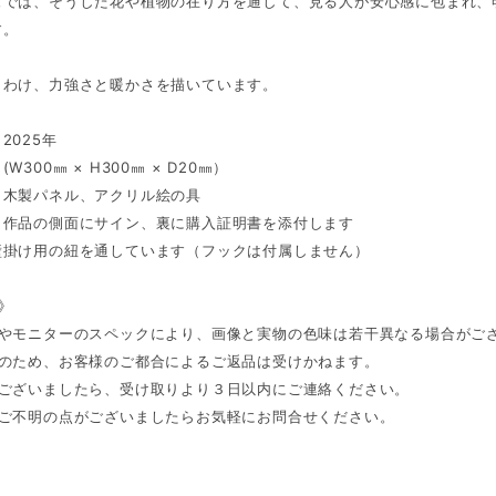
ズでは、そうした花や植物の在り方を通して、見る人が安心感に包まれ、
す。
りわけ、力強さと暖かさを描いています。
2025年
W300㎜ × H300㎜ × D20㎜）
：木製パネル、アクリル絵の具
：作品の側面にサイン、裏に購入証明書を添付します
壁掛け用の紐を通しています（フックは付属しません）
 》
件やモニターのスペックにより、画像と実物の色味は若干異なる場合がご
品のため、お客様のご都合によるご返品は受けかねます。
がございましたら、受け取りより３日以内にご連絡ください。
、ご不明の点がございましたらお気軽にお問合せください。