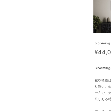
bloomin
¥44,
Bloom
花や植物
り添い、
一方で、
限りある