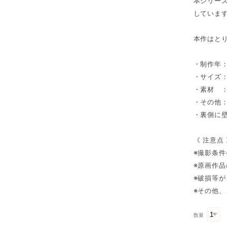
本シリー
していま
本作はと
・制作年：
・サイズ：(
・素材 
・その他
・裏側に
《 注意点
※撮影条
※原画作
※破損等
※その他
数量