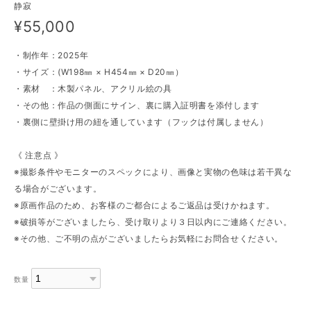
静寂
¥55,000
・制作年：2025年
・サイズ：(W198㎜ × H454㎜ × D20㎜）
・素材 ：木製パネル、アクリル絵の具
・その他：作品の側面にサイン、裏に購入証明書を添付します
・裏側に壁掛け用の紐を通しています（フックは付属しません）
《 注意点 》
※撮影条件やモニターのスペックにより、画像と実物の色味は若干異な
る場合がございます。
※原画作品のため、お客様のご都合によるご返品は受けかねます。
※破損等がございましたら、受け取りより３日以内にご連絡ください。
※その他、ご不明の点がございましたらお気軽にお問合せください。
数量