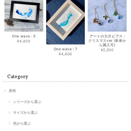
One wave : 5
アートの欠片ピアス :
クリスマスver (単体か
¥4,400
ら購入可)
One wave : 7
¥2,200
¥4,400
Category
原画
シリーズから選ぶ
サイズから選ぶ
色から選ぶ