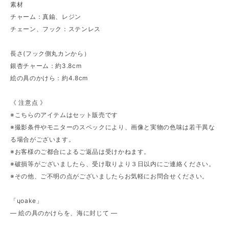
素材
チャーム：真鍮、レジン
チェーン、フック：ステンレス
長さ(フック側丸カンから）
銀杏チャーム：約3.8cm
絵の具のかけら：約4.8cm
《 注意点 》
※こちらのアイテムはセット販売です
※撮影条件やモニターのスペックにより、画像と実物の色味は若干異な
る場合がございます。
※お客様のご都合によるご返品は受けかねます。
※破損等がございましたら、受け取りより３日以内にご連絡ください。
※その他、ご不明の点がございましたらお気軽にお問合せください。
「ɥoake」
― 絵の具のかけらを、海に封じて ―