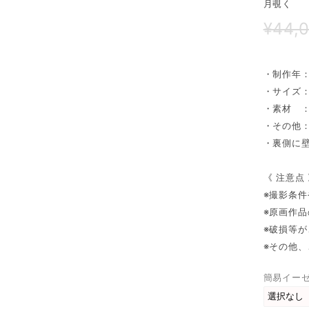
月覗く
¥44,
・制作年：
・サイズ：ジ
・素材 
・その他
・裏側に
《 注意点
※撮影条
※原画作
※破損等
※その他
簡易イー