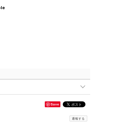
ble
Save
通報する