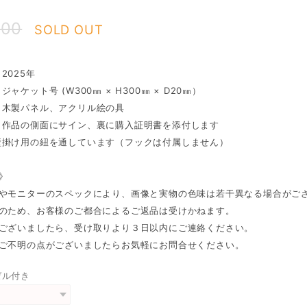
000
SOLD OUT
2025年
ャケット号 (W300㎜ × H300㎜ × D20㎜）
：木製パネル、アクリル絵の具
：作品の側面にサイン、裏に購入証明書を添付します
壁掛け用の紐を通しています（フックは付属しません）
 》
件やモニターのスペックにより、画像と実物の色味は若干異なる場合がご
品のため、お客様のご都合によるご返品は受けかねます。
がございましたら、受け取りより３日以内にご連絡ください。
、ご不明の点がございましたらお気軽にお問合せください。
ゼル付き