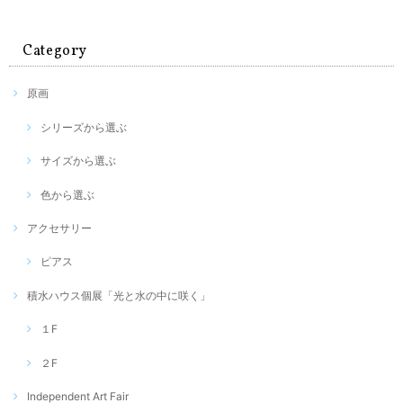
Category
原画
シリーズから選ぶ
サイズから選ぶ
色から選ぶ
アクセサリー
ピアス
積水ハウス個展「光と水の中に咲く」
１F
２F
Independent Art Fair